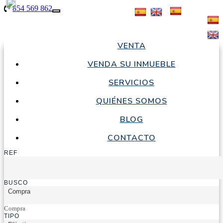
854 569 862
Toggle
navigation
VENTA
854 569 862
665 940
|
-
VENDA SU INMUEBLE
514
|
SERVICIOS
QUIÉNES SOMOS
BLOG
CONTACTO
REF
BUSCO
Compra
Compra
TIPO