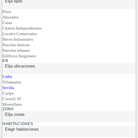
Elija tipos
Pisos
Adosados
Casas
Chalets Independientes
Locales Comerciales
Naves Industriales
Parcelas rústicas
Parcelas urbanas
Edificios Singulares
EN
Elija ubicaciones
Cádiz
Villamartin
Sevilla
Coripe
Coronil, El
Montellano
ZONA
Elija zonas
HABITACIONES
Elegir habitaciones