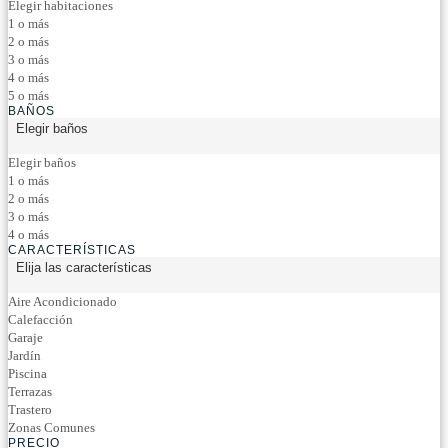
Elegir habitaciones
1 o más
2 o más
3 o más
4 o más
5 o más
BAÑOS
Elegir baños
Elegir baños
1 o más
2 o más
3 o más
4 o más
CARACTERÍSTICAS
Elija las características
Aire Acondicionado
Calefacción
Garaje
Jardín
Piscina
Terrazas
Trastero
Zonas Comunes
PRECIO