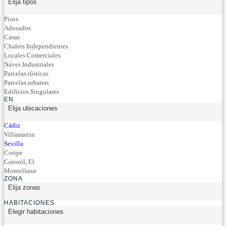
Elija tipos
Pisos
Adosados
Casas
Chalets Independientes
Locales Comerciales
Naves Industriales
Parcelas rústicas
Parcelas urbanas
Edificios Singulares
EN
Elija ubicaciones
Cádiz
Villamartin
Sevilla
Coripe
Coronil, El
Montellano
ZONA
Elija zonas
HABITACIONES
Elegir habitaciones