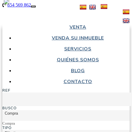
854 569 862
Toggle
navigation
VENTA
854 569 862
665 940
|
-
VENDA SU INMUEBLE
514
|
SERVICIOS
QUIÉNES SOMOS
BLOG
CONTACTO
REF
BUSCO
Compra
Compra
TIPO