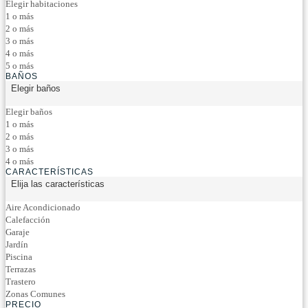
Elegir habitaciones
1 o más
2 o más
3 o más
4 o más
5 o más
BAÑOS
Elegir baños
Elegir baños
1 o más
2 o más
3 o más
4 o más
CARACTERÍSTICAS
Elija las características
Aire Acondicionado
Calefacción
Garaje
Jardín
Piscina
Terrazas
Trastero
Zonas Comunes
PRECIO